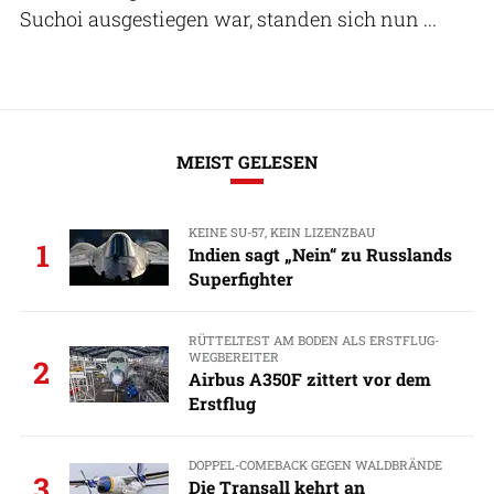
Suchoi ausgestiegen war, standen sich nun ...
MEIST GELESEN
KEINE SU-57, KEIN LIZENZBAU
1
Indien sagt „Nein“ zu Russlands
Superfighter
RÜTTELTEST AM BODEN ALS ERSTFLUG-
WEGBEREITER
2
Airbus A350F zittert vor dem
Erstflug
DOPPEL-COMEBACK GEGEN WALDBRÄNDE
3
Die Transall kehrt an