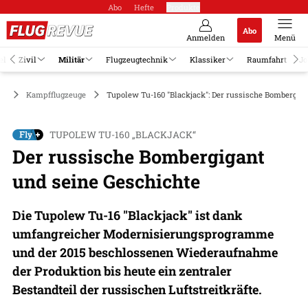
Abo
Hefte
Produkte
Abo
Anmelden
Menü
el
Zivil
Militär
Flugzeugtechnik
Klassiker
Raumfahrt
Jo
är
Kampfflugzeuge
Tupolew Tu-160 "Blackjack": Der russische Bombergiga
TUPOLEW TU-160 „BLACKJACK“
Der russische Bombergigant
und seine Geschichte
Die Tupolew Tu-16 "Blackjack" ist dank
umfangreicher Modernisierungsprogramme
und der 2015 beschlossenen Wiederaufnahme
der Produktion bis heute ein zentraler
Bestandteil der russischen Luftstreitkräfte.