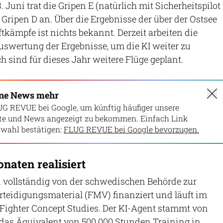
. Juni trat die Gripen E (natürlich mit Sicherheitspilot
 Gripen D an. Über die Ergebnisse der über der Ostsee
tkämpfe ist nichts bekannt. Derzeit arbeiten die
uswertung der Ergebnisse, um die KI weiter zu
ch sind für dieses Jahr weitere Flüge geplant.
ine News mehr
UG REVUE bei Google, um künftig häufiger unsere
lte und News angezeigt zu bekommen. Einfach Link
wahl bestätigen:
FLUG REVUE bei Google bevorzugen.
naten realisiert
vollständig von der schwedischen Behörde zur
teidigungsmaterial (FMV) finanziert und läuft im
Fighter Concept Studies. Der KI-Agent stammt von
 das Äquivalent von 500.000 Stunden Training in