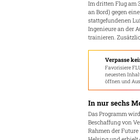
Im dritten Flug am 3
an Bord) gegen eine
stattgefundenen Luf
Ingenieure an der A
trainieren. Zusätzli
Verpasse ke
Favorisiere FL
neuesten Inha
öffnen und Aus
In nur sechs Mo
Das Programm wird 
Beschaffung von Ver
Rahmen der Future 
Helsing und erhielt