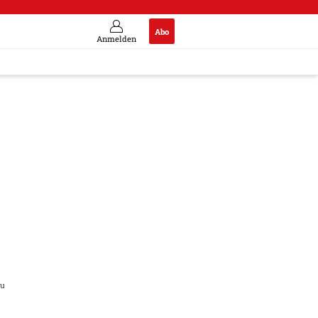
Abo
Anmelden
en und kämpfen