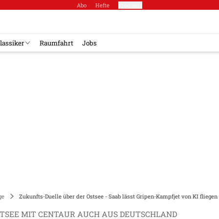
Abo
Hefte
Produkte
lassiker
Raumfahrt
Jobs
ge
Zukunfts-Duelle über der Ostsee - Saab lässt Gripen-Kampfjet von KI flieg
STSEE MIT CENTAUR AUCH AUS DEUTSCHLAND