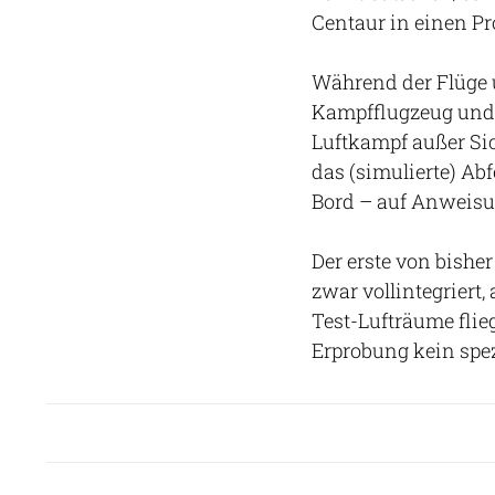
Centaur in einen Pr
Während der Flüge ü
Kampfflugzeug und 
Luftkampf außer Sic
das (simulierte) Ab
Bord – auf Anweisu
Der erste von bisher
zwar vollintegriert,
Test-Lufträume flie
Erprobung kein spez