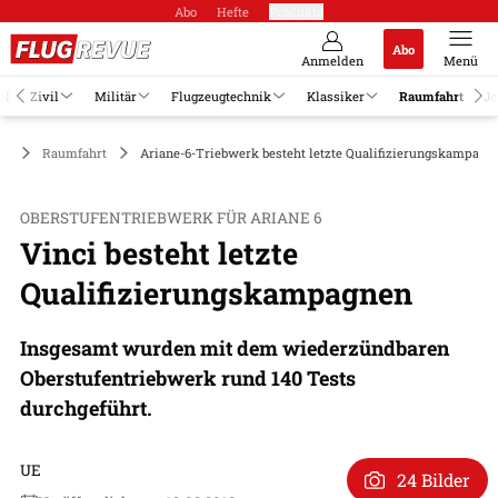
Abo
Hefte
Produkte
Abo
Anmelden
Menü
el
Zivil
Militär
Flugzeugtechnik
Klassiker
Raumfahrt
Jo
Raumfahrt
Ariane-6-Triebwerk besteht letzte Qualifizierungskampagn
OBERSTUFENTRIEBWERK FÜR ARIANE 6
Vinci besteht letzte
Qualifizierungskampagnen
Insgesamt wurden mit dem wiederzündbaren
Oberstufentriebwerk rund 140 Tests
durchgeführt.
UE
24 Bilder