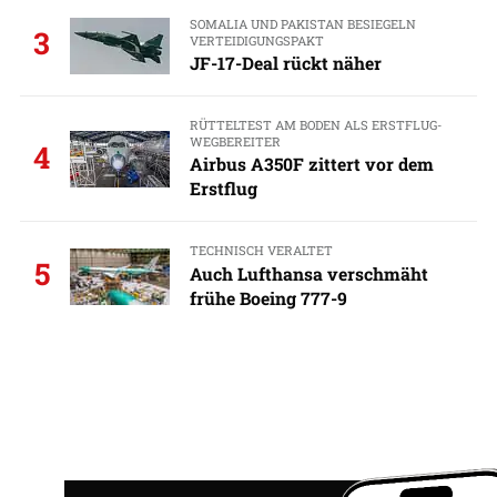
SOMALIA UND PAKISTAN BESIEGELN
3
VERTEIDIGUNGSPAKT
JF-17-Deal rückt näher
RÜTTELTEST AM BODEN ALS ERSTFLUG-
WEGBEREITER
4
Airbus A350F zittert vor dem
Erstflug
TECHNISCH VERALTET
5
Auch Lufthansa verschmäht
frühe Boeing 777-9