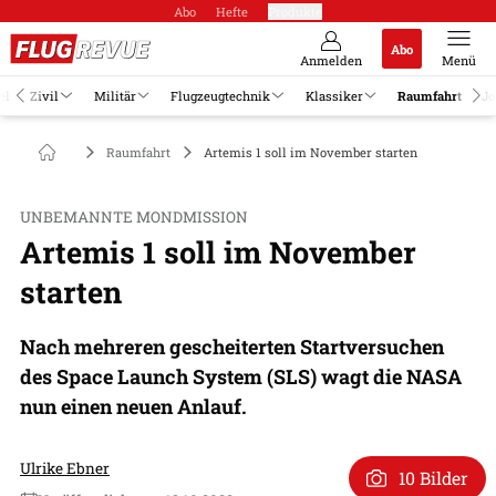
Abo
Hefte
Produkte
Abo
Anmelden
Menü
el
Zivil
Militär
Flugzeugtechnik
Klassiker
Raumfahrt
Jo
Raumfahrt
Artemis 1 soll im November starten
UNBEMANNTE MONDMISSION
Artemis 1 soll im November
starten
Nach mehreren gescheiterten Startversuchen
des Space Launch System (SLS) wagt die NASA
nun einen neuen Anlauf.
Ulrike Ebner
10 Bilder