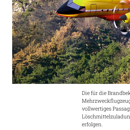
Die für die Brandbe
Mehrzweckflugzeug,
vollwertiges Passag
Löschmittelzuladung
erfolgen.