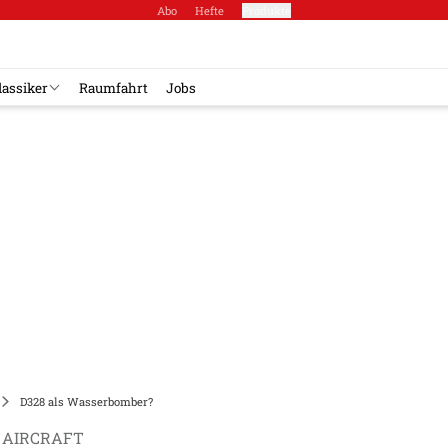
Abo
Hefte
Produkte
lassiker
Raumfahrt
Jobs
D328 als Wasserbomber?
 AIRCRAFT