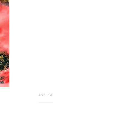
aft
ANZEIGE