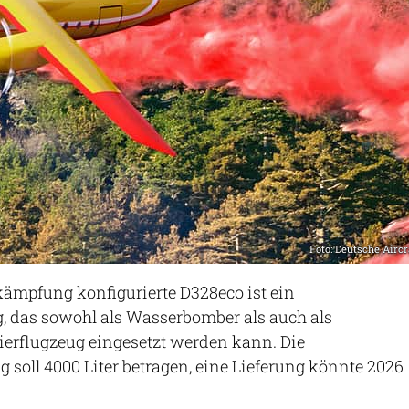
Foto: Deutsche Aircr
kämpfung konfigurierte D328eco ist ein
 das sowohl als Wasserbomber als auch als
ierflugzeug eingesetzt werden kann. Die
 soll 4000 Liter betragen, eine Lieferung könnte 2026