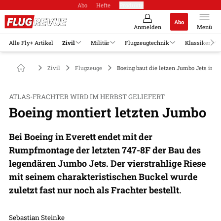
Abo
Hefte
Produkte
Abo
Anmelden
Menü
Alle Fly+ Artikel
Zivil
Militär
Flugzeugtechnik
Klassiker
Zivil
Flugzeuge
Boeing baut die letzen Jumbo Jets in Ev
ATLAS-FRACHTER WIRD IM HERBST GELIEFERT
Boeing montiert letzten Jumbo
Bei Boeing in Everett endet mit der
Rumpfmontage der letzten 747-8F der Bau des
legendären Jumbo Jets. Der vierstrahlige Riese
mit seinem charakteristischen Buckel wurde
zuletzt fast nur noch als Frachter bestellt.
Sebastian Steinke