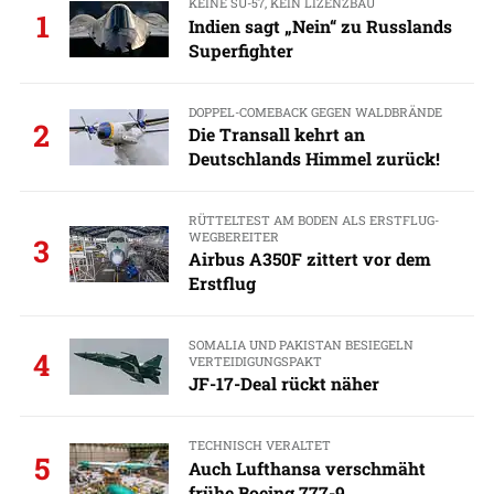
KEINE SU-57, KEIN LIZENZBAU
1
Indien sagt „Nein“ zu Russlands
Superfighter
DOPPEL-COMEBACK GEGEN WALDBRÄNDE
2
Die Transall kehrt an
Deutschlands Himmel zurück!
RÜTTELTEST AM BODEN ALS ERSTFLUG-
WEGBEREITER
3
Airbus A350F zittert vor dem
Erstflug
SOMALIA UND PAKISTAN BESIEGELN
4
VERTEIDIGUNGSPAKT
JF-17-Deal rückt näher
TECHNISCH VERALTET
5
Auch Lufthansa verschmäht
frühe Boeing 777-9