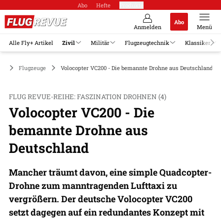
Abo
Hefte
Produkte
Abo
Anmelden
Menü
Alle Fly+ Artikel
Zivil
Militär
Flugzeugtechnik
Klassiker
il
Flugzeuge
Volocopter VC200 - Die bemannte Drohne aus Deutschland
FLUG REVUE-REIHE: FASZINATION DROHNEN (4)
Volocopter VC200 - Die
bemannte Drohne aus
Deutschland
Mancher träumt davon, eine simple Quadcopter-
Drohne zum manntragenden Lufttaxi zu
vergrößern. Der deutsche Volocopter VC200
setzt dagegen auf ein redundantes Konzept mit