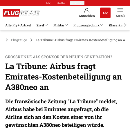
Abo
Hefte
Produkte
Abo
Anmelden
Menü
Alle Fly+ Artikel
Zivil
Militär
Flugzeugtechnik
Klassiker
il
Flugzeuge
La Tribune: Airbus fragt Emirates-Kostenbeteiligung an A38
GROSSKUNDE ALS SPONSOR DER NEUEN GENERATION?
La Tribune: Airbus fragt
Emirates-Kostenbeteiligung an
A380neo an
Die französische Zeitung "La Tribune" meldet,
Airbus habe bei Emirates angefragt, ob die
Airline sich an den Kosten einer von ihr
gewünschten A380neo beteiligen würde.