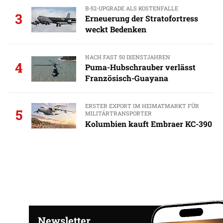
B-52-UPGRADE ALS KOSTENFALLE
3
Erneuerung der Stratofortress
weckt Bedenken
NACH FAST 50 DIENSTJAHREN
4
Puma-Hubschrauber verlässt
Französisch-Guayana
ERSTER EXPORT IM HEIMATMARKT FÜR
5
MILITÄRTRANSPORTER
Kolumbien kauft Embraer KC-390
Newsletter