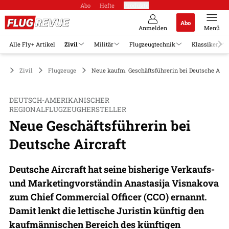
Abo
Hefte
Produkte
Abo
Anmelden
Menü
Alle Fly+ Artikel
Zivil
Militär
Flugzeugtechnik
Klassiker
Zivil
Flugzeuge
Neue kaufm. Geschäftsführerin bei Deutsche Aircr
DEUTSCH-AMERIKANISCHER
REGIONALFLUGZEUGHERSTELLER
Neue Geschäftsführerin bei
Deutsche Aircraft
Deutsche Aircraft hat seine bisherige Verkaufs-
und Marketingvorständin Anastasija Visnakova
zum Chief Commercial Officer (CCO) ernannt.
Damit lenkt die lettische Juristin künftig den
kaufmännischen Bereich des künftigen