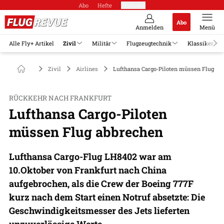
Abo
Hefte
Produkte
Abo
Anmelden
Menü
Alle Fly+ Artikel
Zivil
Militär
Flugzeugtechnik
Klassiker
Zivil
Airlines
Lufthansa Cargo-Piloten müssen Flug ab
RÜCKKEHR NACH FRANKFURT
Lufthansa Cargo-Piloten
müssen Flug abbrechen
Lufthansa Cargo-Flug LH8402 war am
10.Oktober von Frankfurt nach China
aufgebrochen, als die Crew der Boeing 777F
kurz nach dem Start einen Notruf absetzte: Die
Geschwindigkeitsmesser des Jets lieferten
unzuverlässige Werte.