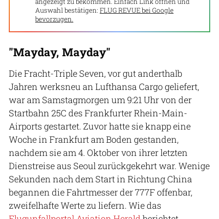
angezeigt zu bekommen. Einfach Link öffnen und
Auswahl bestätigen:
FLUG REVUE bei Google
bevorzugen.
"Mayday, Mayday"
Die Fracht-Triple Seven, vor gut anderthalb
Jahren werksneu an Lufthansa Cargo geliefert,
war am Samstagmorgen um 9:21 Uhr von der
Startbahn 25C des Frankfurter Rhein-Main-
Airports gestartet. Zuvor hatte sie knapp eine
Woche in Frankfurt am Boden gestanden,
nachdem sie am 4. Oktober von ihrer letzten
Dienstreise aus Seoul zurückgekehrt war. Wenige
Sekunden nach dem Start in Richtung China
begannen die Fahrtmesser der 777F offenbar,
zweifelhafte Werte zu liefern. Wie das
Flugunfallportal Aviation Herald
berichtet,