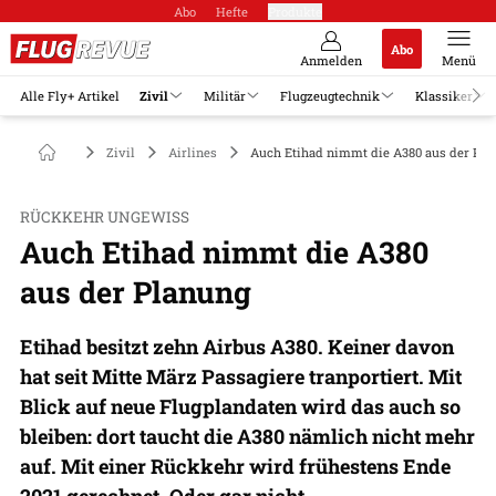
Abo
Hefte
Produkte
Abo
Anmelden
Menü
Alle Fly+ Artikel
Zivil
Militär
Flugzeugtechnik
Klassiker
Zivil
Airlines
Auch Etihad nimmt die A380 aus der Pla
RÜCKKEHR UNGEWISS
Auch Etihad nimmt die A380
aus der Planung
Etihad besitzt zehn Airbus A380. Keiner davon
hat seit Mitte März Passagiere tranportiert. Mit
Blick auf neue Flugplandaten wird das auch so
bleiben: dort taucht die A380 nämlich nicht mehr
auf. Mit einer Rückkehr wird frühestens Ende
2021 gerechnet. Oder gar nicht.