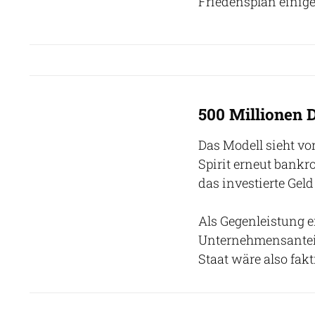
Friedensplan einigen
500 Millionen D
Das Modell sieht vor,
Spirit erneut bankr
das investierte Gel
Als Gegenleistung er
Unternehmensanteile
Staat wäre also fak