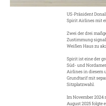
US-Präsident Donald
Spirit Airlines mit 
Zwei der drei maßg
Zustimmung signali
Weißen Haus zu akz
Spirit ist eine der 
Süd- und Nordameri
Airlines in diesem
Grundtarif mit sep
Sitzplatzwahl.
Im November 2024 me
August 2025 folgte 