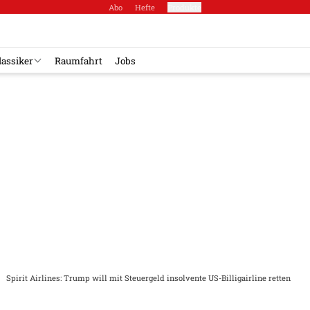
Abo
Hefte
Produkte
lassiker
Raumfahrt
Jobs
Spirit Airlines: Trump will mit Steuergeld insolvente US-Billigairline retten