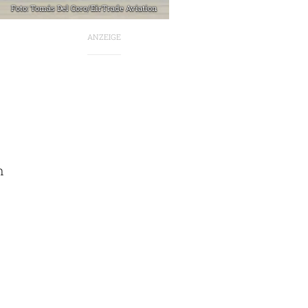
Foto: Tomás Del Coro/EirTrade Aviation
ANZEIGE
n