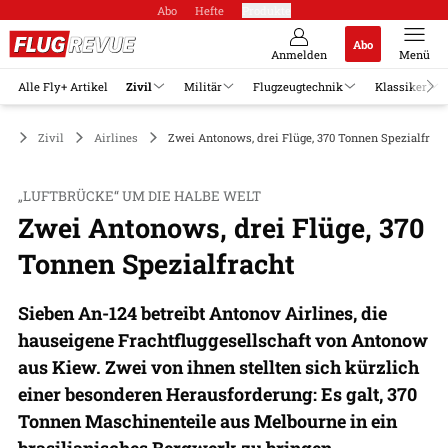
Abo
Hefte
Produkte
Abo
Anmelden
Menü
Alle Fly+ Artikel
Zivil
Militär
Flugzeugtechnik
Klassiker
Zivil
Airlines
Zwei Antonows, drei Flüge, 370 Tonnen Spezialfrach
„LUFTBRÜCKE“ UM DIE HALBE WELT
Zwei Antonows, drei Flüge, 370
Tonnen Spezialfracht
Sieben An-124 betreibt Antonov Airlines, die
hauseigene Frachtfluggesellschaft von Antonow
aus Kiew. Zwei von ihnen stellten sich kürzlich
einer besonderen Herausforderung: Es galt, 370
Tonnen Maschinenteile aus Melbourne in ein
brasilianisches Bergwerk zu bringen.