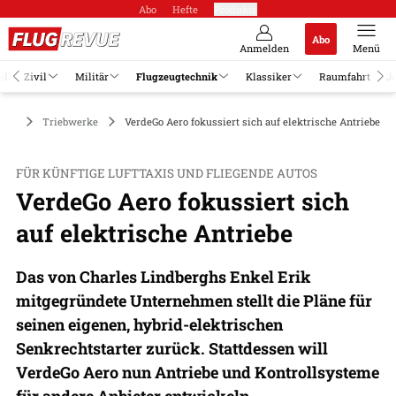
Abo
Hefte
Produkte
Abo
Anmelden
Menü
el
Zivil
Militär
Flugzeugtechnik
Klassiker
Raumfahrt
J
nik
Triebwerke
VerdeGo Aero fokussiert sich auf elektrische Antriebe
FÜR KÜNFTIGE LUFTTAXIS UND FLIEGENDE AUTOS
VerdeGo Aero fokussiert sich
auf elektrische Antriebe
Das von Charles Lindberghs Enkel Erik
mitgegründete Unternehmen stellt die Pläne für
seinen eigenen, hybrid-elektrischen
Senkrechtstarter zurück. Stattdessen will
VerdeGo Aero nun Antriebe und Kontrollsysteme
für andere Anbieter entwickeln.