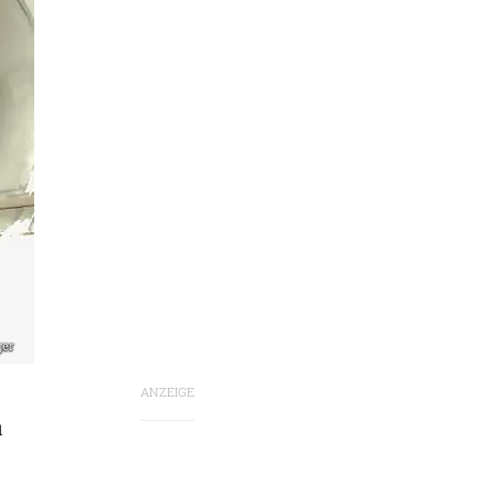
ger
ANZEIGE
u