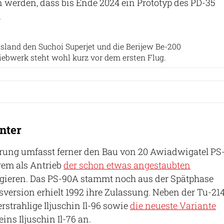
 werden, dass bis Ende 2024 ein Prototyp des PD-35
.
Rostec
sland den Suchoi Superjet und die Berijew Be-200
iebwerk steht wohl kurz vor dem ersten Flug.
nter
erung umfasst ferner den Bau von 20 Awiadwigatel PS
rem als Antrieb
der schon etwas angestaubten
gieren. Das PS-90A stammt noch aus der Spätphase
sversion erhielt 1992 ihre Zulassung. Neben der Tu-21
erstrahlige Iljuschin Il-96 sowie
die neueste Variante
ins Iljuschin Il-76 an.