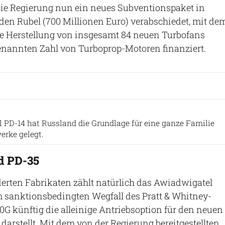
ie Regierung nun ein neues Subventionspaket in
den Rubel (700 Millionen Euro) verabschiedet, mit de
ie Herstellung von insgesamt 84 neuen Turbofans
enannten Zahl von Turboprop-Motoren finanziert.
Rostec
PD-14 hat Russland die Grundlage für eine ganze Familie
erke gelegt.
d PD-35
derten Fabrikaten zählt natürlich das Awiadwigatel
m sanktionsbedingten Wegfall des Pratt & Whitney-
G künftig die alleinige Antriebsoption für den neuen
 darstellt. Mit dem von der Regierung bereitgestellten