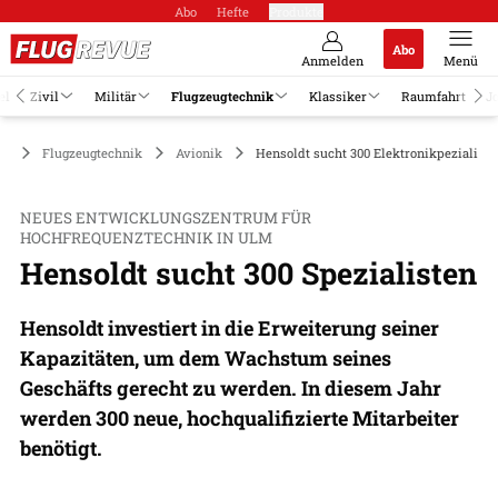
Abo
Hefte
Produkte
Abo
Anmelden
Menü
el
Zivil
Militär
Flugzeugtechnik
Klassiker
Raumfahrt
J
Flugzeugtechnik
Avionik
Hensoldt sucht 300 Elektronikpezialiste
NEUES ENTWICKLUNGSZENTRUM FÜR
HOCHFREQUENZTECHNIK IN ULM
Hensoldt sucht 300 Spezialisten
Hensoldt investiert in die Erweiterung seiner
Kapazitäten, um dem Wachstum seines
Geschäfts gerecht zu werden. In diesem Jahr
werden 300 neue, hochqualifizierte Mitarbeiter
benötigt.