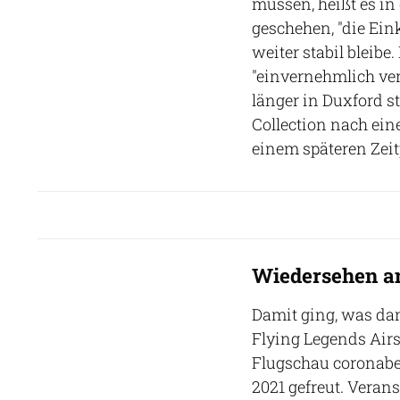
müssen, heißt es in
geschehen, "die Ei
weiter stabil bleibe
"einvernehmlich ver
länger in Duxford s
Collection nach ein
einem späteren Zeit
Wiedersehen an
Damit ging, was da
Flying Legends Airs
Flugschau coronabed
2021 gefreut. Veran