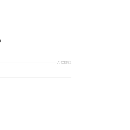
u
ANZEIGE
f