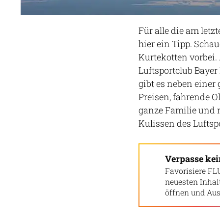
Für alle die am le
hier ein Tipp. Scha
Kurtekotten vorbei.
Luftsportclub Bayer
gibt es neben einer
Preisen, fahrende 
ganze Familie und n
Kulissen des Luftspo
Verpasse ke
Favorisiere FL
neuesten Inha
öffnen und Aus