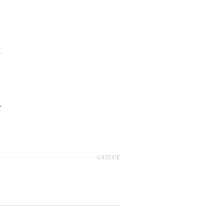
r
r
ANZEIGE