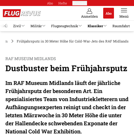
Abo
Hefte
Produkte
Abo
Anmelden
Menü
tikel
Zivil
Militär
Flugzeugtechnik
Klassiker
Raumfahrt
seum
Frühjahrsputz in 30 Meter Höhe für Cold-War-Jets des RAF Midlands 
RAF MUSEUM MIDLANDS
Dustbuster beim Frühjahrsputz
Im RAF Museum Midlands läuft der jährliche
Frühjahrsputz der besonderen Art. Ein
spezialisiertes Team von Industriekletterern und
Aufhängungsexperten reinigt und checkt in der
letzten Märzwoche in 30 Meter Höhe die unter
der Hallendecke schwebenden Exponate der
National Cold War Exhibition.