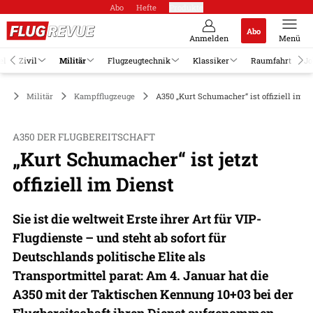
Abo
Hefte
Produkte
Abo
Anmelden
Menü
el
Zivil
Militär
Flugzeugtechnik
Klassiker
Raumfahrt
Jo
Militär
Kampfflugzeuge
A350 „Kurt Schumacher“ ist offiziell im D
A350 DER FLUGBEREITSCHAFT
„Kurt Schumacher“ ist jetzt
offiziell im Dienst
Sie ist die weltweit Erste ihrer Art für VIP-
Flugdienste – und steht ab sofort für
Deutschlands politische Elite als
Transportmittel parat: Am 4. Januar hat die
A350 mit der Taktischen Kennung 10+03 bei der
Flugbereitschaft ihren Dienst aufgenommen.