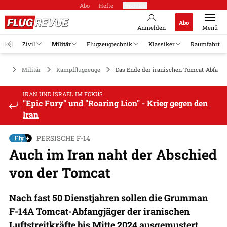
Abo
Hefte
Produkte
Abo
Anmelden
Menü
tikel
Zivil
Militär
Flugzeugtechnik
Klassiker
Raumfahrt
Militär
Kampfflugzeuge
Das Ende der iranischen Tomcat-Abfangj
IRAN UND ISRAEL IM FOKUS
"Epic Fury" und "Roaring Lion" - Krieg gegen den
Iran
PERSISCHE F-14
Auch im Iran naht der Abschied
von der Tomcat
Nach fast 50 Dienstjahren sollen die Grumman
F-14A Tomcat-Abfangjäger der iranischen
Luftstreitkräfte bis Mitte 2024 ausgemustert