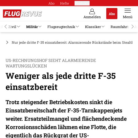
Abo
Hefte
Produkte
Abo
Anmelden
Menü
el
Zivil
Militär
Flugzeugtechnik
Klassiker
Raumfahrt
Jo
ge
Nur jede dritte F-35 einsatzbereit: Alarmierende Rückstände beim Stealth-F
US-RECHNUNGSHOF SIEHT ALARMIERENDE
WARTUNGSLÜCKEN
Weniger als jede dritte F-35
einsatzbereit
Trotz steigender Betriebskosten sinkt die
Einsatzbereitschaft der F-35-Tarnkappenjets
weiter. Ersatzteilmangel und flächendeckende
Korrosionsschäden lähmen eine Flotte, die
eigentlich das Rückgrat der US-