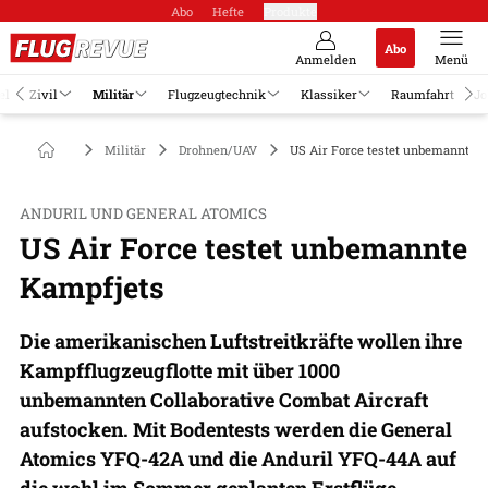
Abo
Hefte
Produkte
Abo
Anmelden
Menü
el
Zivil
Militär
Flugzeugtechnik
Klassiker
Raumfahrt
Jo
Militär
Drohnen/UAV
US Air Force testet unbemannte 
ANDURIL UND GENERAL ATOMICS
US Air Force testet unbemannte
Kampfjets
Die amerikanischen Luftstreitkräfte wollen ihre
Kampfflugzeugflotte mit über 1000
unbemannten Collaborative Combat Aircraft
aufstocken. Mit Bodentests werden die General
Atomics YFQ-42A und die Anduril YFQ-44A auf
die wohl im Sommer geplanten Erstflüge