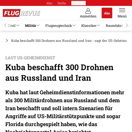
Abo
Hefte
Produkte
Abo
Anmelden
Menü
el
Zivil
Militär
Flugzeugtechnik
Klassiker
Raumfahrt
Jo
AV
Kuba beschafft 300 Drohnen aus Russland und Iran - sagt der US-Geheimdie
LAUT US-GEHEIMDIENST
Kuba beschafft 300 Drohnen
aus Russland und Iran
Kuba hat laut Geheimdienstinformationen mehr
als 300 Militärdrohnen aus Russland und dem
Iran beschafft und soll intern Szenarien für
Angriffe auf US-Militärstützpunkte und sogar
Florida durchgespielt haben, wie das
Nachrichtenportal Axios berichtet.