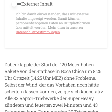
Externer Inhalt
Externer Inhalt erlauben
Ich bin damit einverstanden, dass mir externe
Inhalte angezeigt werden. Damit können
personenbezogenen Daten an Drittplattformen
übermittelt werden. Mehr dazu in unseren
Datenschutzbestimmungen
.
Dabei klappte der Start der 120 Meter hohen
Rakete von der Starbase in Boca Chica um 8.25
Uhr Ortszeit (14.25 Uhr MEZ) ohne Probleme.
Selbst der Wind, der das Vorhaben noch hätte
scheitern lassen können, zeigte sich kooperativ.
Alle 33 Raptor-Triebwerke der Super Heavy
zündeten und feuerten zwei Minuten und 43
Sekunden lang. Dann wurden 30 Triebwerke