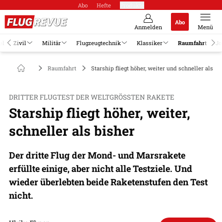
Abo
Hefte
Produkte
Abo
Anmelden
Menü
el
Zivil
Militär
Flugzeugtechnik
Klassiker
Raumfahrt
Jo
Raumfahrt
Starship fliegt höher, weiter und schneller als bi
DRITTER FLUGTEST DER WELTGRÖSSTEN RAKETE
Starship fliegt höher, weiter,
schneller als bisher
Der dritte Flug der Mond- und Marsrakete
erfüllte einige, aber nicht alle Testziele. Und
wieder überlebten beide Raketenstufen den Test
nicht.