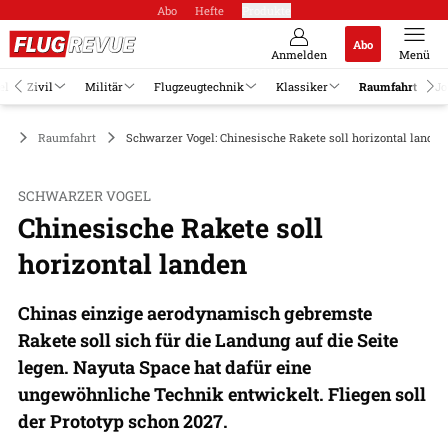
Abo
Hefte
Produkte
Abo
Anmelden
Menü
el
Zivil
Militär
Flugzeugtechnik
Klassiker
Raumfahrt
Jo
Raumfahrt
Schwarzer Vogel: Chinesische Rakete soll horizontal landen
SCHWARZER VOGEL
Chinesische Rakete soll
horizontal landen
Chinas einzige aerodynamisch gebremste
Rakete soll sich für die Landung auf die Seite
legen. Nayuta Space hat dafür eine
ungewöhnliche Technik entwickelt. Fliegen soll
der Prototyp schon 2027.