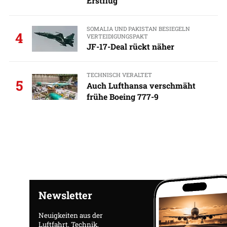
Erstflug
SOMALIA UND PAKISTAN BESIEGELN
4
VERTEIDIGUNGSPAKT
JF-17-Deal rückt näher
TECHNISCH VERALTET
5
Auch Lufthansa verschmäht
frühe Boeing 777-9
Newsletter
Neuigkeiten aus der
Luftfahrt, Technik,