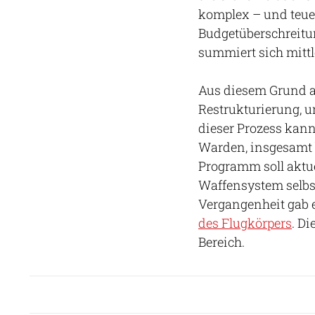
komplex – und teuer
Budgetüberschreitun
summiert sich mittl
Aus diesem Grund ar
Restrukturierung, u
dieser Prozess kan
Warden, insgesamt 
Programm soll aktue
Waffensystem selbst
Vergangenheit gab 
des Flugkörpers
. D
Bereich.