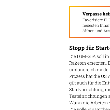
Verpasse ke
Favorisiere FL
neuesten Inha
öffnen und Aus
Stopp für Star
Die LGM-35A soll in
Raketen ersetzten. 
umfangreich moder
Prozess hat die US A
gilt auch für die E
Startvorrichtung, di
Testeinrichtungen a
Wann die Arbeiten 
Die volle Einsatzber