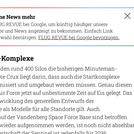
ine News mehr
UG REVUE bei Google, um künftig häufiger unsere
lte und News angezeigt zu bekommen. Einfach Link
wahl bestätigen:
FLUG REVUE bei Google bevorzugen.
t-Komplexe
 den rund 400 Silos die bisherigen Minuteman-
Die Crux liegt darin, dass auch die Startkomplexe
nisiert und umgebaut werden müssen. Genau diesen
ir Force jetzt auf unbestimmte Zeit auf Eis gelegt. Das
ntwicklung des generellen Entwurfs der
e als Modelle für alle Standorte gilt. Auch
uf der Vandenberg Space Force Base sind betroffen.
wieder aufgenommen werden, ist noch nicht absehbar
eitschaft der Sentinel ist jedenfalls für 2036