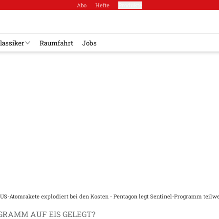
Abo
Hefte
Produkte
lassiker
Raumfahrt
Jobs
US-Atomrakete explodiert bei den Kosten - Pentagon legt Sentinel-Programm teilwe
GRAMM AUF EIS GELEGT?