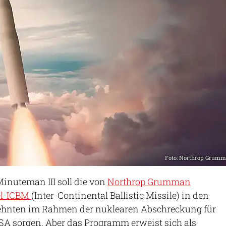
Foto: Northrop Grum
Minuteman III soll die von
Northrop Grumman
el-ICBM
(Inter-Continental Ballistic Missile) in den
nten im Rahmen der nuklearen Abschreckung für
USA sorgen. Aber das Programm erweist sich als