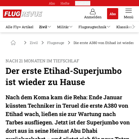
Abo
Hefte
Produkte
Abo
Anmelden
Menü
Alle Fly+ Artikel
Zivil
Militär
Flugzeugtechnik
Klassiker
Zivil
Flugzeuge
Die erste A380 von Etihad ist wieder z
NACH 21 MONATEN IM TIEFSCHLAF
Der erste Etihad-Superjumbo
ist wieder zu Hause
Nach dem Koma kam die Reha: Ende Januar
küssten Techniker in Teruel die erste A380 von
Etihad wach, ließen sie zur Wartung nach
Tarbes ausfliegen. Jetzt ist der Superjumbo von
dort aus in seine Heimat Abu Dhabi
zurückgekehrt – und rüstet sich für neue Taten.