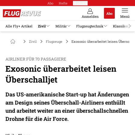
Abo
Hefte
Produkte
Abo
Anmelden
Menü
Alle Fly+ Artikel
Zivil
Militär
Flugzeugtechnik
Klassiker
Zivil
Flugzeuge
Exosonic überarbeitet leisen Überschall
AIRLINER FÜR 70 PASSAGIERE
Exosonic überarbeitet leisen
Überschalljet
Das US-amerikanische Start-up hat Änderungen
am Design seines Überschall-Airliners enthüllt
und arbeitet weiter an einer überschallschnellen
Drohne für die Air Force.