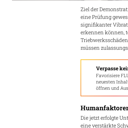
Ziel der Demonstrat
eine Prüfung gewese
signifikanter Vibra
erkennen können, te
Triebwerksschäden, 
müssen zulassungsse
Verpasse ke
Favorisiere FL
neuesten Inha
öffnen und Aus
Humanfaktoren
Die jetzt erfolgte U
eine verstärkte Sc