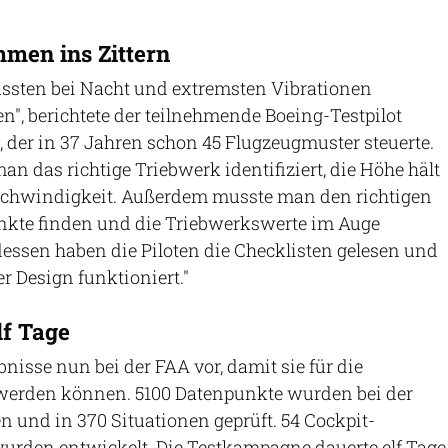
mmen ins Zittern
ssten bei Nacht und extremsten Vibrationen
n", berichtete der teilnehmende Boeing-Testpilot
, der in 37 Jahren schon 45 Flugzeugmuster steuerte.
an das richtige Triebwerk identifiziert, die Höhe hält
eschwindigkeit. Außerdem musste man den richtigen
nkte finden und die Triebwerkswerte im Auge
essen haben die Piloten die Checklisten gelesen und
r Design funktioniert."
lf Tage
bnisse nun bei der FAA vor, damit sie für die
werden können. 5100 Datenpunkte wurden bei der
und in 370 Situationen geprüft. 54 Cockpit-
urden entwickelt. Die Testkampagne dauerte elf Tage