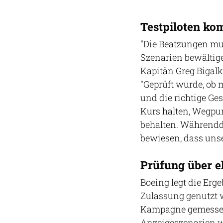
Testpiloten ko
"Die Beatzungen mu
Szenarien bewältige
Kapitän Greg Bigalk
"Geprüft wurde, ob m
und die richtige G
Kurs halten, Wegpu
behalten. Währendd
bewiesen, dass unse
Prüfung über e
Boeing legt die Erge
Zulassung genutzt 
Kampagne gemessen 
Anzeigeszenarien w