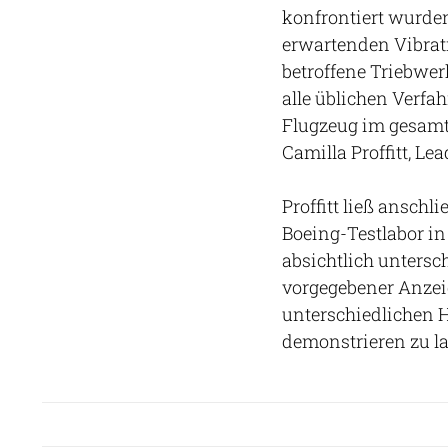
konfrontiert wurde
erwartenden Vibrat
betroffene Triebwer
alle üblichen Verfa
Flugzeug im gesamt
Camilla Proffitt, L
Proffitt ließ ansch
Boeing-Testlabor in
absichtlich untersc
vorgegebener Anzei
unterschiedlichen 
demonstrieren zu l