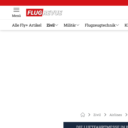
Menü
Alle Fly+ Artikel
Zivil
Militär
Flugzeugtechnik
K
Zivil
Airlines
DIE LUFTFAHRTMESSE IN 