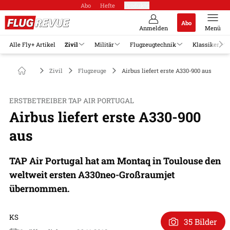
Abo
Hefte
Produkte
Abo
Anmelden
Menü
Alle Fly+ Artikel
Zivil
Militär
Flugzeugtechnik
Klassiker
Zivil
Flugzeuge
Airbus liefert erste A330-900 aus
ERSTBETREIBER TAP AIR PORTUGAL
Airbus liefert erste A330-900
aus
TAP Air Portugal hat am Montaq in Toulouse den
weltweit ersten A330neo-Großraumjet
übernommen.
KS
35 Bilder