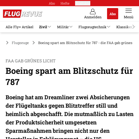
Abo
Hefte
Produkte
Abo
Anmelden
Menü
Alle Fly+ Artikel
Zivil
Militär
Flugzeugtechnik
Klassiker
il
Flugzeuge
Boeing spart am Blitzschutz für 787 - die FAA gab grünes Lic
FAA GAB GRÜNES LICHT
Boeing spart am Blitzschutz für
787
Boeing hat am Dreamliner zwei Absicherungen
der Flügeltanks gegen Blitztreffer still und
heimlich abgeschafft. Die mutmaßlich zu Lasten
der Produktsicherheit umgesetzen
Sparmaßnahmen bringen nicht nur den
Hersteller in Erklärungsnot – die US-