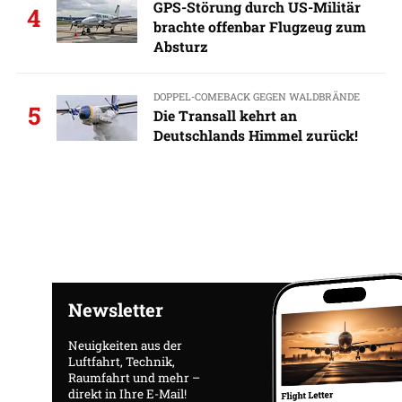
GPS-Störung durch US-Militär
4
brachte offenbar Flugzeug zum
Absturz
DOPPEL-COMEBACK GEGEN WALDBRÄNDE
5
Die Transall kehrt an
Deutschlands Himmel zurück!
Newsletter
Neuigkeiten aus der
Luftfahrt, Technik,
Raumfahrt und mehr –
direkt in Ihre E-Mail!