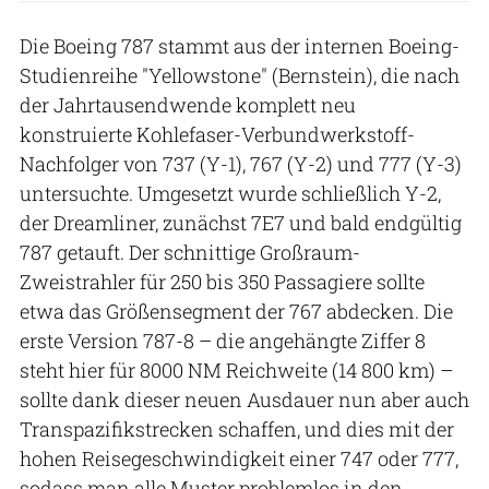
Die Boeing 787 stammt aus der internen Boeing-
Studienreihe "Yellowstone" (Bernstein), die nach
der Jahrtausendwende komplett neu
konstruierte Kohlefaser-Verbundwerkstoff-
Nachfolger von 737 (Y-1), 767 (Y-2) und 777 (Y-3)
untersuchte. Umgesetzt wurde schließlich Y-2,
der Dreamliner, zunächst 7E7 und bald endgültig
787 getauft. Der schnittige Großraum-
Zweistrahler für 250 bis 350 Passagiere sollte
etwa das Größensegment der 767 abdecken. Die
erste Version 787-8 – die angehängte Ziffer 8
steht hier für 8000 NM Reichweite (14 800 km) –
sollte dank dieser neuen Ausdauer nun aber auch
Transpazifikstrecken schaffen, und dies mit der
hohen Reisegeschwindigkeit einer 747 oder 777,
sodass man alle Muster problemlos in den