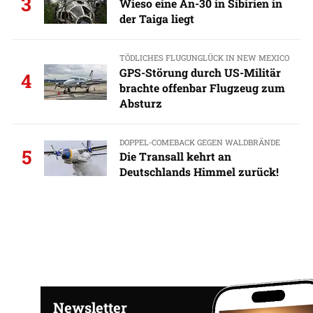
3
Wieso eine An-30 in Sibirien in
der Taiga liegt
TÖDLICHES FLUGUNGLÜCK IN NEW MEXICO
GPS-Störung durch US-Militär
4
brachte offenbar Flugzeug zum
Absturz
DOPPEL-COMEBACK GEGEN WALDBRÄNDE
5
Die Transall kehrt an
Deutschlands Himmel zurück!
Newsletter