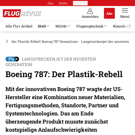
Abo
Hefte
Produkte
Abo
Anmelden
Menü
Alle Fly+ Artikel
Zivil
Militär
Flugzeugtechnik
Klassiker
ge
Der Plastik-Rebell Boeing 787 Dreamliner - Langstreckenjet der neuesten Ge
LANGSTRECKENJET DER NEUESTEN
GENERATION
Boeing 787: Der Plastik-Rebell
Mit der innovativen Boeing 787 wagte der US-
Hersteller eine Kombination neuer Materialien,
Fertigungsmethoden, Standorte, Partner und
Systemtechnologien. Das am Ende
überzeugende Produkt musste zunächst
kostspielige Anlaufschwierigkeiten