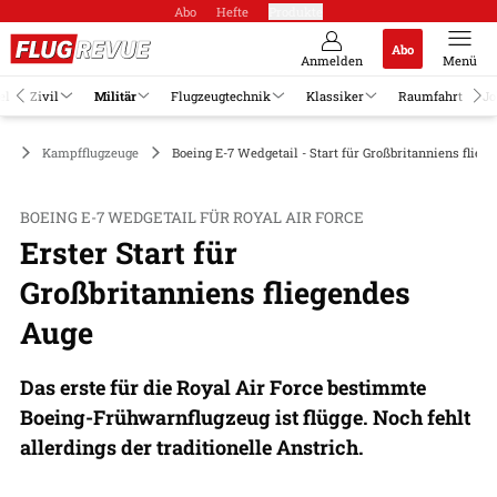
Abo
Hefte
Produkte
Abo
Anmelden
Menü
el
Zivil
Militär
Flugzeugtechnik
Klassiker
Raumfahrt
Jo
är
Kampfflugzeuge
Boeing E-7 Wedgetail - Start für Großbritanniens flieg
BOEING E-7 WEDGETAIL FÜR ROYAL AIR FORCE
Erster Start für
Großbritanniens fliegendes
Auge
Das erste für die Royal Air Force bestimmte
Boeing-Frühwarnflugzeug ist flügge. Noch fehlt
allerdings der traditionelle Anstrich.