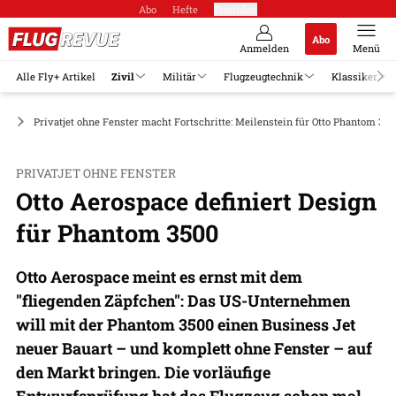
Abo
Hefte
Produkte
Abo
Anmelden
Menü
Alle Fly+ Artikel
Zivil
Militär
Flugzeugtechnik
Klassiker
ge
Privatjet ohne Fenster macht Fortschritte: Meilenstein für Otto Phantom 350
PRIVATJET OHNE FENSTER
Otto Aerospace definiert Design
für Phantom 3500
Otto Aerospace meint es ernst mit dem
"fliegenden Zäpfchen": Das US-Unternehmen
will mit der Phantom 3500 einen Business Jet
neuer Bauart – und komplett ohne Fenster – auf
den Markt bringen. Die vorläufige
Entwurfsprüfung hat das Flugzeug schon mal