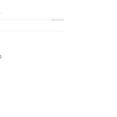
ANZEIGE
O
O