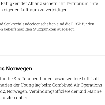
ähigkeit der Allianz sichern, ihr Territorium, ihre
n eigenen Luftraum zu verteidigen.
U.S. Marine Corps Forces, Europe and Africa/Mya Seymour
und Senkrechtlandeeigenschaften sind die F-35B für den
on behelfsmäßigen Stützpunkten ausgelegt.
aus Norwegen
für die Straßenoperationen sowie weitere Luft-Luft-
enarien der Übung lag beim Combined Air Operations
odø, Norwegen. Verbindungsoffiziere der 2nd Marine
stützten dabei.
U.S. Marine Corps Forces, Europe and Africa/Mya Seymour