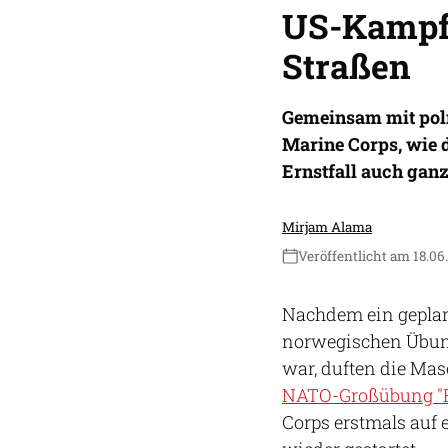
US-Kampfj
Straßen
Gemeinsam mit poln
Marine Corps, wie 
Ernstfall auch gan
Mirjam Alama
Veröffentlicht am 18.06
Nachdem ein geplan
norwegischen Übung
war, duften die Ma
NATO-Großübung "R
Corps erstmals auf 