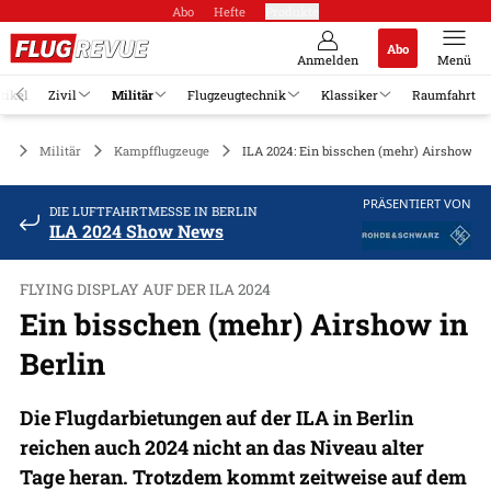
Abo
Hefte
Produkte
Abo
Anmelden
Menü
tikel
Zivil
Militär
Flugzeugtechnik
Klassiker
Raumfahrt
Militär
Kampfflugzeuge
ILA 2024: Ein bisschen (mehr) Airshow in 
PRÄSENTIERT VON
DIE LUFTFAHRTMESSE IN BERLIN
ILA 2024 Show News
FLYING DISPLAY AUF DER ILA 2024
Ein bisschen (mehr) Airshow in
Berlin
Die Flugdarbietungen auf der ILA in Berlin
reichen auch 2024 nicht an das Niveau alter
Tage heran. Trotzdem kommt zeitweise auf dem