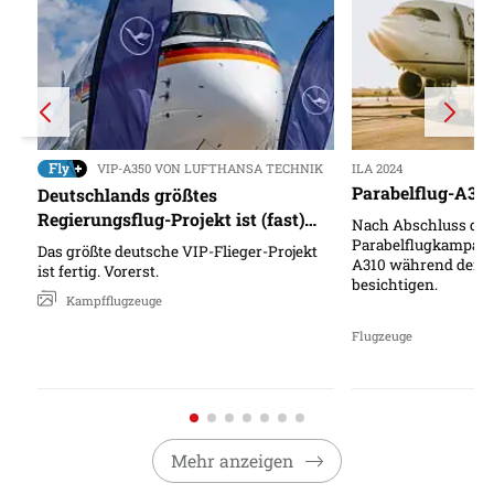
VIP-A350 VON LUFTHANSA TECHNIK
ILA 2024
Parabelflug-A310
Deutschlands größtes
Regierungsflug-Projekt ist (fast)
Nach Abschluss der
fertig
Parabelflugkampagn
Das größte deutsche VIP-Flieger-Projekt
A310 während der Pu
ist fertig. Vorerst.​
besichtigen.
Kampfflugzeuge
Flugzeuge
Mehr anzeigen