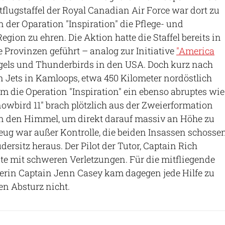
flugstaffel der Royal Canadian Air Force war dort zu
der Oparation "Inspiration" die Pflege- und
egion zu ehren. Die Aktion hatte die Staffel bereits in
Provinzen geführt – analog zur Initiative
"America
gels und Thunderbirds in den USA. Doch kurz nach
n Jets in Kamloops, etwa 450 Kilometer nordöstlich
 die Operation "Inspiration" ein ebenso abruptes wie
nowbird 11" brach plötzlich aus der Zweierformation
il in den Himmel, um direkt darauf massiv an Höhe zu
zeug war außer Kontrolle, die beiden Insassen schosse
ersitz heraus. Der Pilot der Tutor, Captain Rich
te mit schweren Verletzungen. Für die mitfliegende
zierin Captain Jenn Casey kam dagegen jede Hilfe zu
den Absturz nicht.