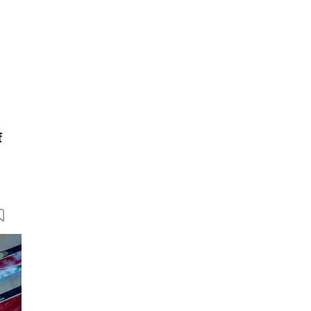
f
7 Bilder