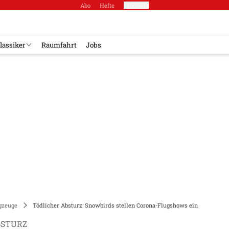
Abo
Hefte
Produkte
lassiker
Raumfahrt
Jobs
gzeuge
Tödlicher Absturz: Snowbirds stellen Corona-Flugshows ein
BSTURZ