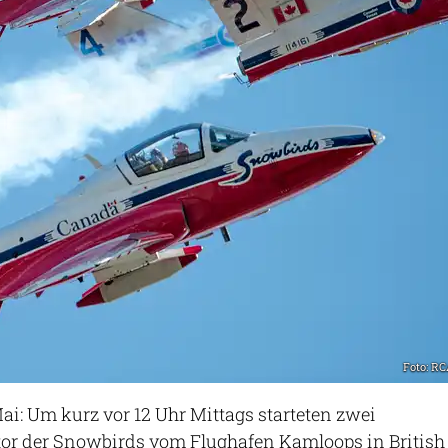
Foto: R
ai: Um kurz vor 12 Uhr Mittags starteten zwei
tor der Snowbirds vom Flughafen Kamloops in British