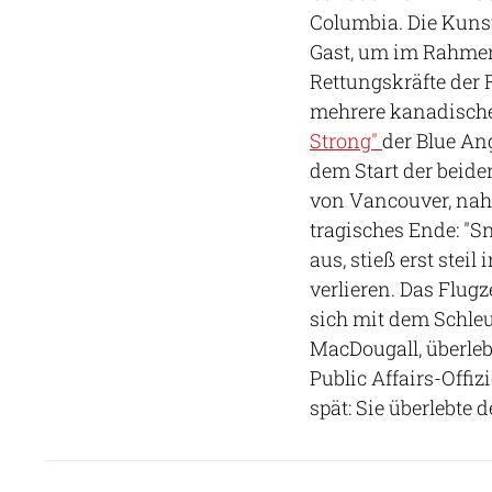
Columbia. Die Kunst
Gast, um im Rahmen 
Rettungskräfte der R
mehrere kanadische 
Strong"
der Blue An
dem Start der beide
von Vancouver, nahm
tragisches Ende: "S
aus, stieß erst ste
verlieren. Das Flug
sich mit dem Schleud
MacDougall, überleb
Public Affairs-Offi
spät: Sie überlebte 