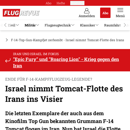
Abo
Hefte
Produkte
Abo
Anmelden
Menü
el
Zivil
Militär
Flugzeugtechnik
Klassiker
Raumfahrt
Jo
ge
F-14-Top-Gun-Kampfjet zerbombt - Israel nimmt Tomcat-Flotte des Irans ins
IRAN UND ISRAEL IM FOKUS
"Epic Fury" und "Roaring Lion" - Krieg gegen den
Iran
ENDE FÜR F-14-KAMPFFLUGZEUG-LEGENDE?
Israel nimmt Tomcat-Flotte des
Irans ins Visier
Die letzten Exemplare der auch aus dem
Kinofilm Top Gun bekannten Grumman F-14
Tomcat flogen im Iran. Nun hat Israel die Flotte