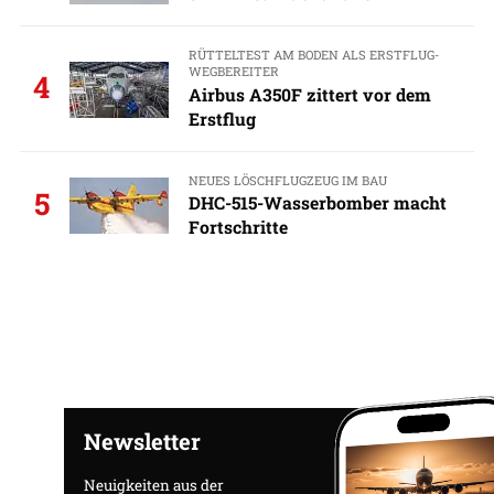
RÜTTELTEST AM BODEN ALS ERSTFLUG-
WEGBEREITER
4
Airbus A350F zittert vor dem
Erstflug
NEUES LÖSCHFLUGZEUG IM BAU
5
DHC-515-Wasserbomber macht
Fortschritte
Newsletter
Neuigkeiten aus der