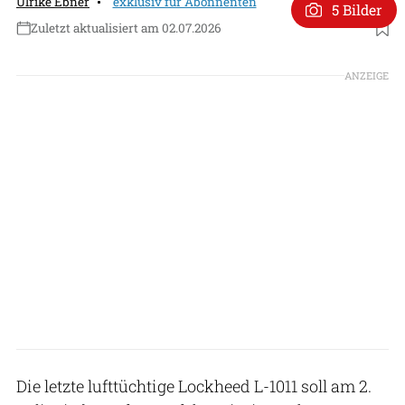
Ulrike Ebner
exklusiv für Abonnenten
5 Bilder
Zuletzt aktualisiert am 02.07.2026
Foto: NASA/Jeanette Kazmierczak
ANZEIGE
Die letzte lufttüchtige Lockheed L-1011 soll am 2.