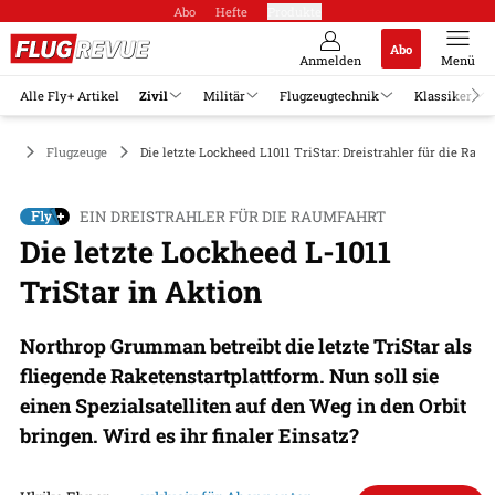
Abo
Hefte
Produkte
Abo
Anmelden
Menü
Alle Fly+ Artikel
Zivil
Militär
Flugzeugtechnik
Klassiker
vil
Flugzeuge
Die letzte Lockheed L1011 TriStar: Dreistrahler für die Rau
EIN DREISTRAHLER FÜR DIE RAUMFAHRT
Die letzte Lockheed L-1011
TriStar in Aktion
Northrop Grumman betreibt die letzte TriStar als
fliegende Raketenstartplattform. Nun soll sie
einen Spezialsatelliten auf den Weg in den Orbit
bringen. Wird es ihr finaler Einsatz?