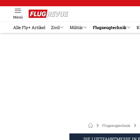
Menü
Alle Fly+ Artikel
Zivil
Militär
Flugzeugtechnik
K
Flugzeugtechnik
DIE LUFTFAHRTMESSE IN 