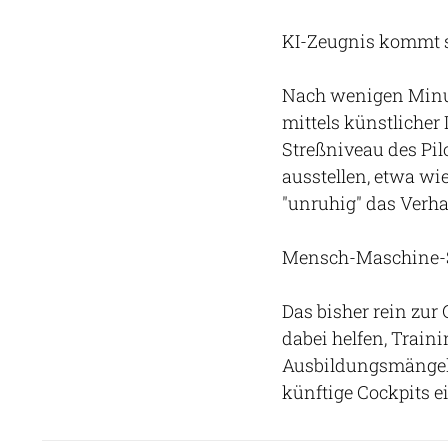
KI-Zeugnis kommt 
Nach wenigen Minu
mittels künstlicher
Streßniveau des Pil
ausstellen, etwa w
"unruhig" das Verha
Mensch-Maschine-S
Das bisher rein zu
dabei helfen, Traini
Ausbildungsmängeln
künftige Cockpits e