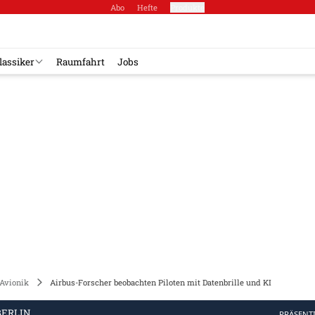
Abo
Hefte
Produkte
lassiker
Raumfahrt
Jobs
Avionik
Airbus-Forscher beobachten Piloten mit Datenbrille und KI
BERLIN
PRÄSENT