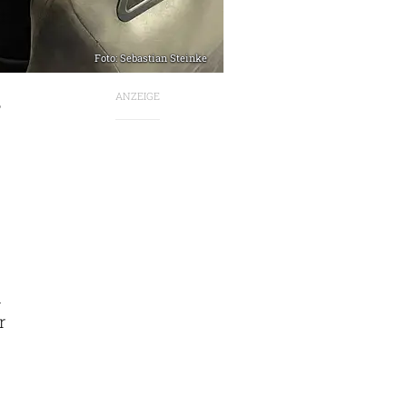
Foto: Sebastian Steinke
ANZEIGE
,
n
r