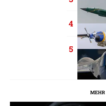
4
5
MEHR 