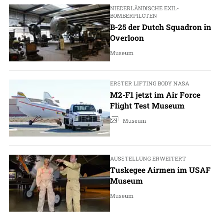
NIEDERLÄNDISCHE EXIL-
BOMBERPILOTEN
B-25 der Dutch Squadron in
Overloon
Museum
ERSTER LIFTING BODY NASA
M2-F1 jetzt im Air Force
Flight Test Museum
Museum
AUSSTELLUNG ERWEITERT
Tuskegee Airmen im USAF
Museum
Museum