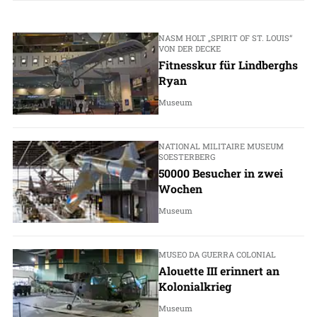
NASM HOLT „SPIRIT OF ST. LOUIS“
VON DER DECKE
Fitnesskur für Lindberghs
Ryan
Museum
NATIONAL MILITAIRE MUSEUM
SOESTERBERG
50000 Besucher in zwei
Wochen
Museum
MUSEO DA GUERRA COLONIAL
Alouette III erinnert an
Kolonialkrieg
Museum