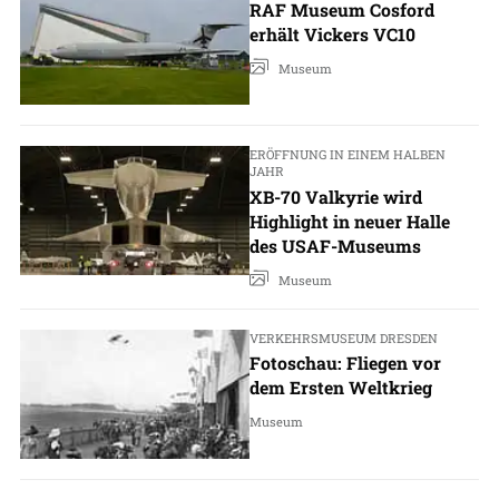
RAF Museum Cosford
erhält Vickers VC10
Museum
ERÖFFNUNG IN EINEM HALBEN
JAHR
XB-70 Valkyrie wird
Highlight in neuer Halle
des USAF-Museums
Museum
VERKEHRSMUSEUM DRESDEN
Fotoschau: Fliegen vor
dem Ersten Weltkrieg
Museum