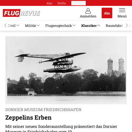
Abo
Hefte
Produkte
Abo
Anmelden
Menü
el
Zivil
Militär
Flugzeugtechnik
Klassiker
Raumfahrt
Jo
DORNIER MUSEUM FRIEDRICHSHAFEN
Zeppelins Erben
Mit seiner neuen Sonderausstellung präsentiert das Dornier
Museum in Friedrichshafen vom 19....