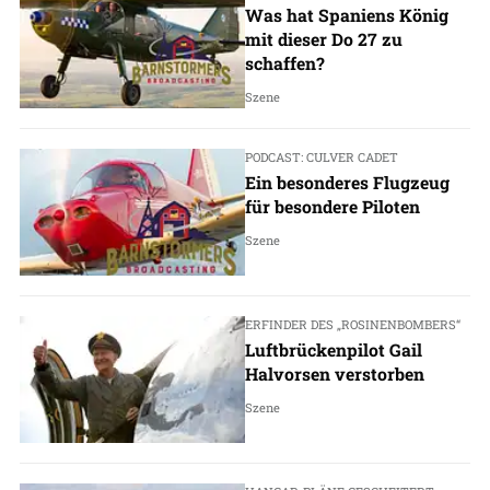
Was hat Spaniens König
mit dieser Do 27 zu
schaffen?
Szene
PODCAST: CULVER CADET
Ein besonderes Flugzeug
für besondere Piloten
Szene
ERFINDER DES „ROSINENBOMBERS“
Luftbrückenpilot Gail
Halvorsen verstorben
Szene