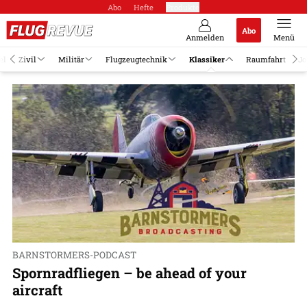
Abo
Hefte
Produkte
Abo
Anmelden
Menü
el
Zivil
Militär
Flugzeugtechnik
Klassiker
Raumfahrt
Jo
BARNSTORMERS-PODCAST
Spornradfliegen – be ahead of your
aircraft