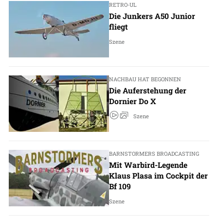
RETRO-UL
Die Junkers A50 Junior
fliegt
Szene
NACHBAU HAT BEGONNEN
Die Auferstehung der
Dornier Do X
Szene
BARNSTORMERS BROADCASTING
Mit Warbird-Legende
Klaus Plasa im Cockpit der
Bf 109
Szene