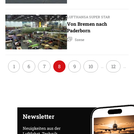
LUFTHANSA SUPER STAR
Von Bremen nach
Paderborn
Szene
1
6
7
8
9
10
12
...
...
Newsletter
Neuigkeiten aus der
Luftfahrt, Technik,