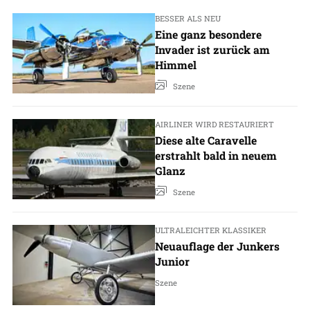
BESSER ALS NEU
Eine ganz besondere
Invader ist zurück am
Himmel
Szene
AIRLINER WIRD RESTAURIERT
Diese alte Caravelle
erstrahlt bald in neuem
Glanz
Szene
ULTRALEICHTER KLASSIKER
Neuauflage der Junkers
Junior
Szene