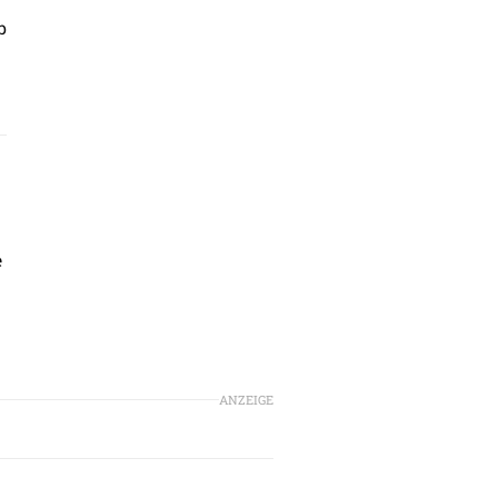
b
e
ANZEIGE