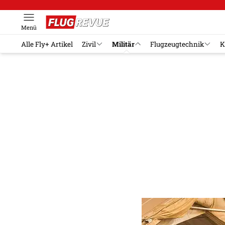
Menü
Alle Fly+ Artikel
Zivil
Militär
Flugzeugtechnik
K