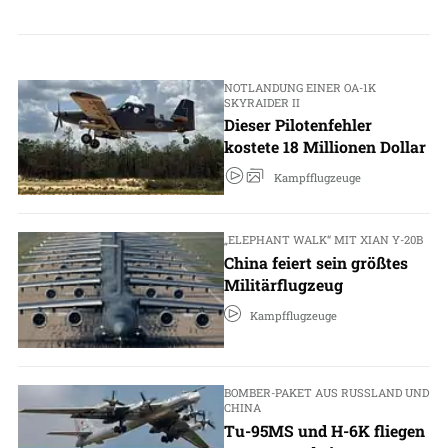
NOTLANDUNG EINER OA-1K
SKYRAIDER II
Dieser Pilotenfehler
kostete 18 Millionen Dollar
Kampfflugzeuge
„ELEPHANT WALK“ MIT XIAN Y-20B
China feiert sein größtes
Militärflugzeug
Kampfflugzeuge
BOMBER-PAKET AUS RUSSLAND UND
CHINA
Tu-95MS und H-6K fliegen