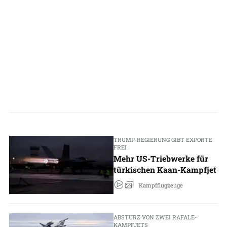
TRUMP-REGIERUNG GIBT EXPORTE
FREI
Mehr US-Triebwerke für
türkischen Kaan-Kampfjet
Kampfflugzeuge
ABSTURZ VON ZWEI RAFALE-
KAMPFJETS