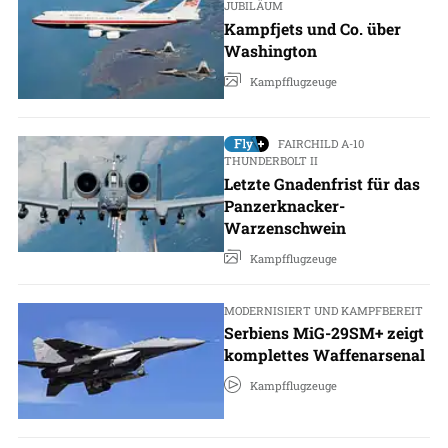
JUBILÄUM
Kampfjets und Co. über
Washington
Kampfflugzeuge
FAIRCHILD A-10
THUNDERBOLT II
Letzte Gnadenfrist für das
Panzerknacker-
Warzenschwein
Kampfflugzeuge
MODERNISIERT UND KAMPFBEREIT
Serbiens MiG-29SM+ zeigt
komplettes Waffenarsenal
Kampfflugzeuge