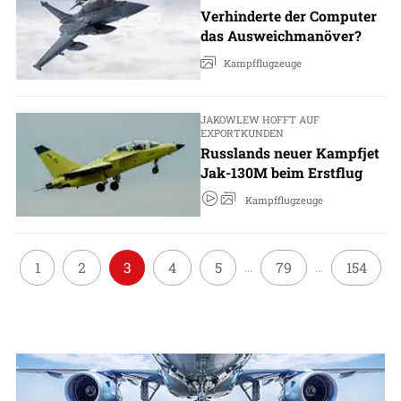
Verhinderte der Computer
das Ausweichmanöver?
Kampfflugzeuge
JAKOWLEW HOFFT AUF
EXPORTKUNDEN
Russlands neuer Kampfjet
Jak-130M beim Erstflug
Kampfflugzeuge
1
2
3
4
5
79
154
...
...