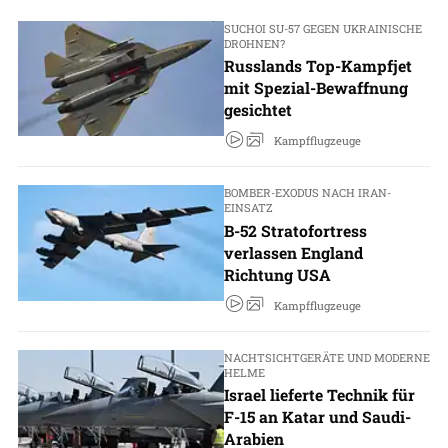
SUCHOI SU-57 GEGEN UKRAINISCHE
DROHNEN?
Russlands Top-Kampfjet
mit Spezial-Bewaffnung
gesichtet
Kampfflugzeuge
BOMBER-EXODUS NACH IRAN-
EINSATZ
B-52 Stratofortress
verlassen England
Richtung USA
Kampfflugzeuge
NACHTSICHTGERÄTE UND MODERNE
HELME
Israel lieferte Technik für
F-15 an Katar und Saudi-
Arabien