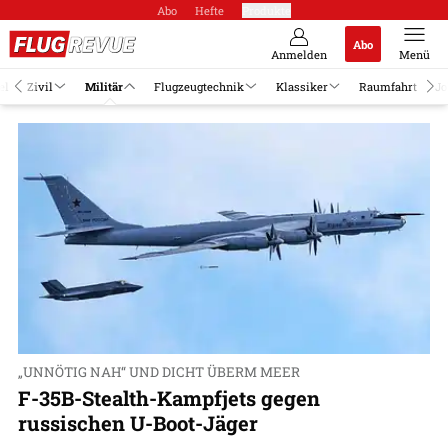
Abo
Hefte
Produkte
Abo
Anmelden
Menü
el
Zivil
Militär
Flugzeugtechnik
Klassiker
Raumfahrt
Jo
„UNNÖTIG NAH“ UND DICHT ÜBERM MEER
F-35B-Stealth-Kampfjets gegen
russischen U-Boot-Jäger