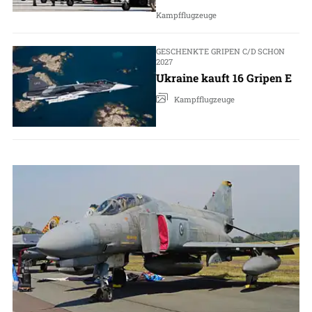
Kampfflugzeuge
GESCHENKTE GRIPEN C/D SCHON
2027
Ukraine kauft 16 Gripen E
Kampfflugzeuge